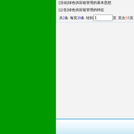
·
[活动]绿色供应链管理的基本思想
·
[公告]绿色供应链管理的特征
共
2
条 每页
20
条 转到
页 页次
1
/1页